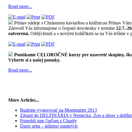
Read more...
Prístav nádeje s Chránenou kaviarňou a knižnicou Prístav Vám
Zároveň Vás informujeme o čerpaní dovolenky v termíne
22.7.-26
zatvorená.
Oddýchnutí a s novými koláčikmi sa na Vás tešíme v
Ponúkame CELOROČNÉ kurzy pre uzavreté skupiny, školy, 
Vyberte si z našej ponuky.
Read more...
More Articles...
Budeme vystavovať na Montmartre 2013
Zájazd do DELFINÁRIA v Nemecku, Zoo a show s delfín
Pomohli sme ľuďom z Charity
Daruj seba – inšpiruj ostatných