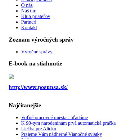
O nás
Náš tím
Klub priateľov
Partneri
Kontakt
Zoznam výročných správ
Výročné správy
E-book na stiahnutie
http://www.posunsa.sk/
Najčítanejšie
Voľné pracovné miesta - hľadáme
K 90-tym narodeninám prvá automatická práčka
Liečba pre Alicku
Prajeme Vám nádherné Vianočné sviatky