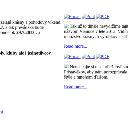
 želajú krásny a pohodový víkend.
Tak už to dlhšie nevydržíme taji
.7.
a tak prevádzka bude
názvom Vianoce v lete 2013. Vidí
 pondelok
29.7.2013
:-)
množstvo krásnych výrobkov a súťa
Read more...
kluby ale i jednotlivcov.
Nenechajte si ujsť príležitosť s
Prístavákov, aby nám porozprávala
štýle a mnohom ďalšom.
Read more...
mi