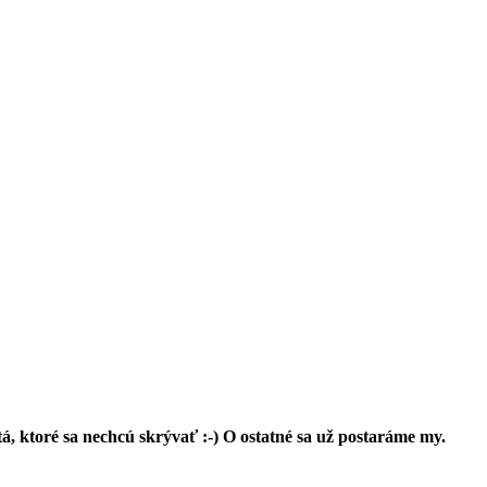
tá,
ktoré sa nechcú skrývať :-) O ostatné sa už postaráme my.