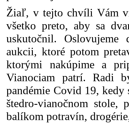
Žiaľ, v tejto chvíli Vám 
všetko preto, aby sa dva
uskutočnil. Oslovujeme
aukcii, ktoré potom preta
ktorými nakúpime a pri
Vianociam patrí. Radi b
pandémie Covid 19, kedy sm
štedro-vianočnom stole, p
balíkom potravín, drogérie,