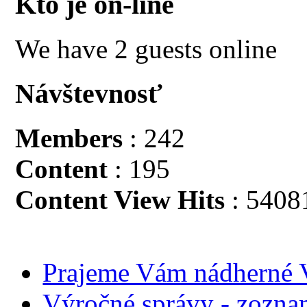
Kto je on-line
We have 2 guests online
Návštevnosť
Members
: 242
Content
: 195
Content View Hits
: 5408
Prajeme Vám nádherné V
Výročné správy - zozn