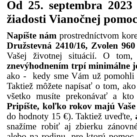
Od 25. septembra 2023 
žiadosti Vianočnej pomoc
Napíšte nám
prostredníctvom kor
Družstevná 2410/16, Zvolen 960
Vašej životnej situácií. O to
znevýhodnením trpí minimálne je
ako - kedy sme Vám už pomohli 
Taktiež môžete napísať o tom, ako
všetko musíte prekonávať a kto
Pripíšte, koľko rokov majú Vaše 
do hodnoty 15 €). Taktiež uveďte,
snažíme robiť aj zbierku zánovné
alebo na rodinu, pre ktorú pomoc 