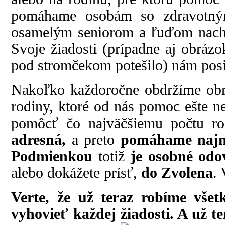
pomáhame osobám so zdravotný
osamelým seniorom a ľuďom nachád
Svoje žiadosti (prípadne aj obráz
pod stromčekom potešilo) nám posi
Nakoľko každoročne obdržíme obr
rodiny, ktoré od nás pomoc ešte ne
pomôcť čo najväčšiemu počtu r
adresná,
a preto
pomáhame najm
Podmienkou
totiž
je osobné odo
alebo dokážete prísť,
do Zvolena
.
Verte, že už teraz robíme vše
vyhovieť každej žiadosti. A už t