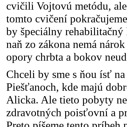
cvičili Vojtovú metódu, al
tomto cvičení pokračujeme
by špeciálny rehabilitačný
naň zo zákona nemá nárok 
opory chrbta a bokov neud
Chceli by sme s ňou ísť na
Piešťanoch, kde majú dobr
Alicka. Ale tieto pobyty ne
zdravotných poisťovní a pr
Preto píšeme tento príbeh 