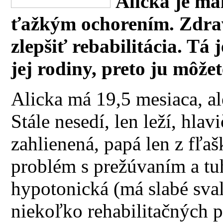
Alicka je mal
ťažkým ochorením. Zdrav
zlepšiť rebabilitácia. Tá
jej rodiny, preto ju môže
Alicka má 19,5 mesiaca, al
Stále nesedí, len leží, hlav
zahlienená, papá len z fľa
problém s prežúvaním a tuhá
hypotonická (má slabé sva
niekoľko rehabilitačných 