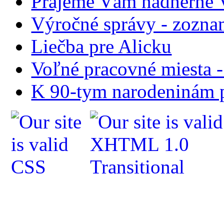
Prajeme Vám nádherné V
Výročné správy - zozn
Liečba pre Alicku
Voľné pracovné miesta 
K 90-tym narodeninám p