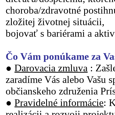
choroba/zdravotné postihnu
zložitej životnej situácii,
bojovať s bariérami a aktiv
Čo Vám ponúkame za Va
●
Darovacia zmluva
: Zašl
zaradíme Vás alebo Vašu s
občianskeho združenia Prís
●
Pravidelné informácie
: 
realizácii a rozvoji projek