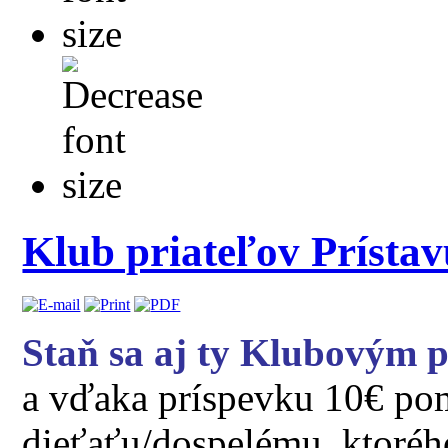
Klub priateľov Prístav
Staň sa aj ty Klubovým p
a vďaka príspevku 10€ p
dieťaťu/dospelému, ktoréh