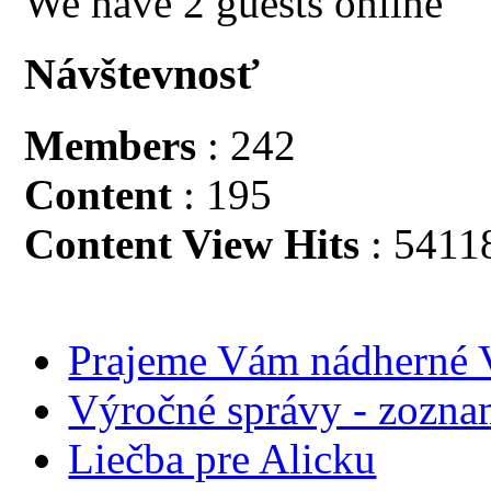
We have 2 guests online
Návštevnosť
Members
: 242
Content
: 195
Content View Hits
: 5411
Prajeme Vám nádherné V
Výročné správy - zozn
Liečba pre Alicku