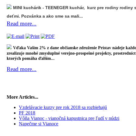
MINI kuchárik - TEENEGER kuchár, kurz pre rodiny rodiny 
deťmi. Pozvánka a ako sme sa mali...
Read more...
Vďaka Vašim 2% z dane občianske združenie Prístav nádeje každ
zrealizuje mnohé zmysluplné verejno-prospešné projekty, prostrední
ktorých pomáha ďalším...
Read more...
More Articles...
Vzdelávacie kurzy pre rok 2018 sa rozbiehajú
PF 2018
Vôňa Vianoc - vianočná kapustnica pre ľudí v núdzi
Napečme si Vianoce